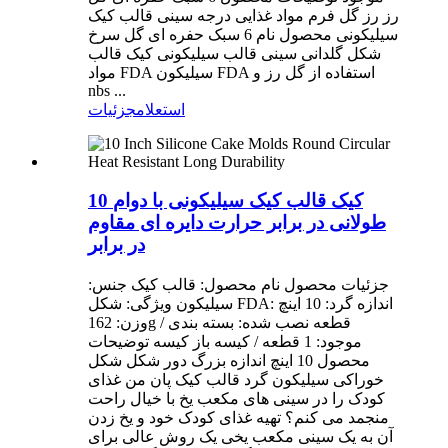
رز رز گل فرم مواد غذایی درجه سینی قالب کیک
سیلیکونی محصول نام 6 سبک حفره ای گل سرخ
شکل گلدانی سینی قالب سیلیکونی کیک قالب
مواد FDA سیلیکون FDA استفاده از گل رز و
nbs ...
استعلام
جزئیات
10 کیک قالب کیک سیلیکونی با دوام
طولانی در برابر حرارت دایره ای مقاوم
در برابر
جزئیات محصول نام محصول: قالب کیک جنس:
سیلیکون ویژگی: شکل FDA: اندازه گرد: 10 اینچ
وزن: 162g / قطعه نصب شده: بسته بندی
موجود: 1 قطعه / کیسه باز کیسه توضیحات
محصول 10 اینچ اندازه بزرگ دور شکل شکل
خوراکی سیلیکون گرد قالب کیک پان من غذای
کودک را در سینی های مکعب یخ با خیال راحت
منجمد می کنم؟ تهیه غذای کودک خود و یخ زدن
آن به یک سینی مکعب یخی یک روش عالی برای