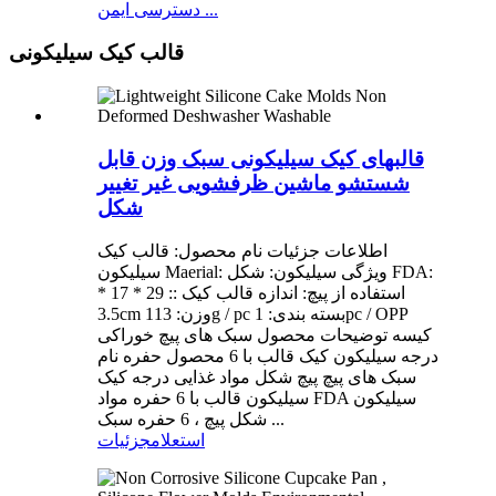
دسترسی ایمن ...
قالب کیک سیلیکونی
قالبهای کیک سیلیکونی سبک وزن قابل
شستشو ماشین ظرفشویی غیر تغییر
شکل
اطلاعات جزئیات نام محصول: قالب کیک
سیلیکون Maerial: ویژگی سیلیکون: شکل FDA:
استفاده از پیچ: اندازه قالب کیک :: 29 * 17 *
3.5cm وزن: 113g / pc بسته بندی: 1pc / OPP
کیسه توضیحات محصول سبک های پیچ خوراکی
درجه سیلیکون کیک قالب با 6 محصول حفره نام
سبک های پیچ پیچ شکل مواد غذایی درجه کیک
سیلیکون قالب با 6 حفره مواد FDA سیلیکون
شکل پیچ ، 6 حفره سبک ...
استعلام
جزئیات