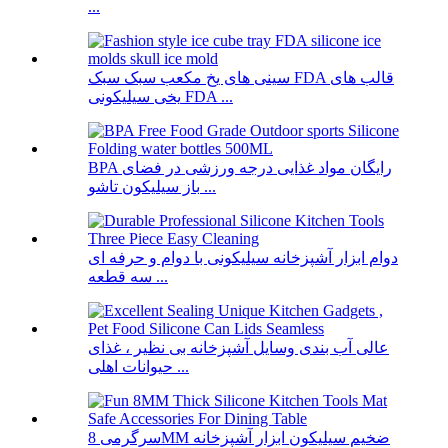
...
سینی های یخ مکعب سبک سبک FDA قالب های
یخی سیلیکونی FDA ...
BPA رایگان مواد غذایی درجه ورزشی در فضای
باز سیلیکون تاشو ...
دوام ابزار آشپزخانه سیلیکونی با دوام و حرفه ای
سه قطعه ...
عالی آب بندی وسایل آشپزخانه بی نظیر ، غذای
حیوانات اهلی ...
سرگرمی 8MM ضخیم سیلیکون ابزار آشپزخانه