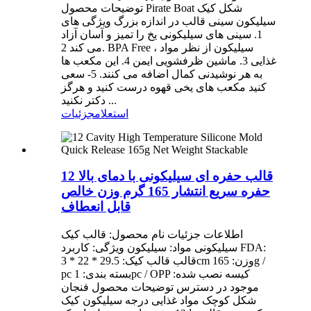
توضیحات محصول Pirate Boat شکل کیک
سیلیکون سینی قالب در اندازه بزرگ ویژگی های
1. سینی های سیلیکونی یخ را تمیز و آسان آزاد
می کند 2. BPA Free ، سیلیکون از نظر مواد
غذایی 3. ماشین ظرفشویی ایمن 4. این مکعب ها
به هر نوشیدنی کمال اضافه می کنند. 5- سعی
کنید مکعب های یخی قهوه درست کنید و هرگز
دکتر نکنید ...
استعلام
جزئیات
12 قالب حفره ای سیلیکونی با دمای بالا
حفره سریع انتشار 165 گرم وزن خالص
قابل انعطاف
اطلاعات جزئیات نام محصول: قالب کیک
سیلیکونی مواد: سیلیکون ویژگی: کاربرد FDA:
قالب قالب کیک: 29.5 * 22 * ​​3cm وزن: 165g /
pc بسته بندی: 1pc / OPP کیسه نصب شده:
موجود در دسترس توضیحات محصول فنجان
شکل کوچک مواد غذایی درجه سیلیکون کیک