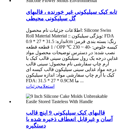
تابه کیک سیلیکونی غیر خورنده ، قالبهای
گل سیلیکونی محیطی
اطلاعات جزئیات نام محصول: Silicone Swiss
Roll Material Material :: ویژگی سیلیکون: FDA
اندازه: 31.5 * 27 * 0.9cm رنگ: بسته بندی قرمز:
1 قطعه قطعه / OPP کیسه خلوص: -40 ~ 230 ℃
نصب شده: در دسترس توضیحات محصول مواد
غذایی درجه یک رول سیلیکون سینی قالب کیک با
آرم چاپ سفارشی نام محصول: سینی قالب
درجه مواد غذایی سینی سیلیکون قالب کیسه ای
کیک با آرم چاپ سفارشی مواد: اندازه سیلیکون
FDA: 31.5 * 27 * 0.9CM ما ...
استعلام
جزئیات
قالبهای کیک سیلیکونی 9 اینچ قالب
آسان و غیرقابل انعطاف ذخیره شده با
دستگیره