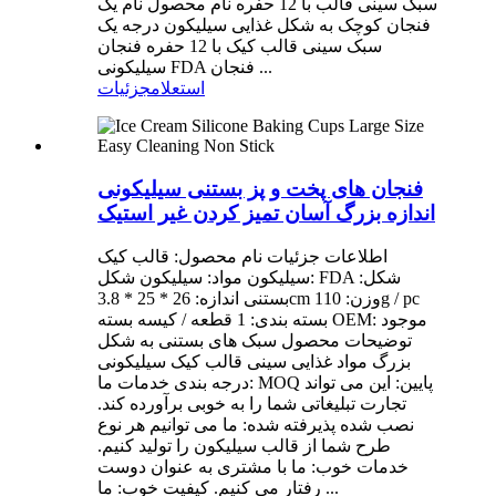
سبک سینی قالب با 12 حفره نام محصول نام یک
فنجان کوچک به شکل غذایی سیلیکون درجه یک
سبک سینی قالب کیک با 12 حفره فنجان
سیلیکونی FDA فنجان ...
استعلام
جزئیات
فنجان های پخت و پز بستنی سیلیکونی
اندازه بزرگ آسان تمیز کردن غیر استیک
اطلاعات جزئیات نام محصول: قالب کیک
سیلیکون مواد: سیلیکون شکل: FDA شکل:
بستنی اندازه: 26 * 25 * 3.8cm وزن: 110g / pc
بسته بندی: 1 قطعه / کیسه بسته OEM: موجود
توضیحات محصول سبک های بستنی به شکل
بزرگ مواد غذایی سینی قالب کیک سیلیکونی
درجه بندی خدمات ما: MOQ پایین: این می تواند
تجارت تبلیغاتی شما را به خوبی برآورده کند.
نصب شده پذیرفته شده: ما می توانیم هر نوع
طرح شما از قالب سیلیکون را تولید کنیم.
خدمات خوب: ما با مشتری به عنوان دوست
رفتار می کنیم. کیفیت خوب: ما ...