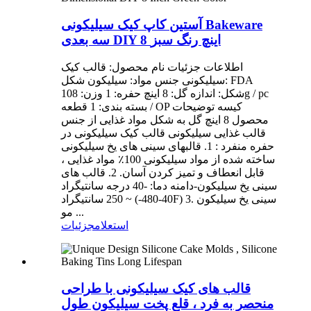
آستین کاپ کیک سیلیکونی Bakeware
سه بعدی DIY 8 اینچ رنگ سبز
اطلاعات جزئیات نام محصول: قالب کیک
سیلیکونی جنس مواد: سیلیکون شکل: FDA
شکل: اندازه گل: 8 اینچ حفره: 1 وزن: 108g / pc
بسته بندی: 1 قطعه / OP کیسه توضیحات
محصول 8 اینچ گل به شکل مواد غذایی از جنس
قالب غذایی سیلیکونی قالب کیک سیلیکونی در
حفره منفرد : 1. قالبهای سینی های یخ سیلیکونی
ساخته شده از مواد سیلیکونی 100٪ مواد غذایی ،
قابل انعطاف و تمیز کردن آسان. 2. قالب های
سینی یخ سیلیکون-دامنه دما: -40 درجه سانتیگراد
~ 250 سانتیگراد (-40-480F) 3. سینی یخ سیلیکون
مو ...
استعلام
جزئیات
قالب های کیک سیلیکونی با طراحی
منحصر به فرد ، قلع پخت سیلیکون طول